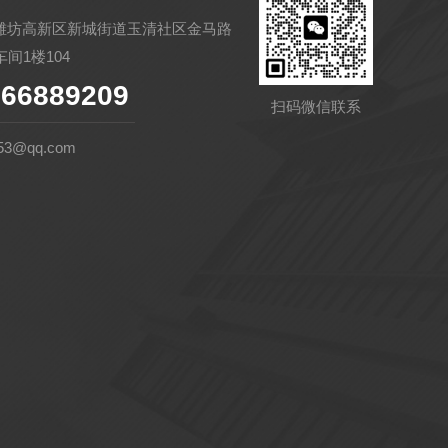
潍坊高新区新城街道玉清社区金马路
间1楼104
66889209
扫码微信联系
53@qq.com