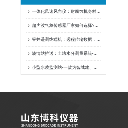
一体化风速风向仪：耐腐蚀机身材质，免日常维护保养
超声波气象传感器厂家如何选择?合作闭坑指南
窨井遥测终端机：远程传输数据，内涝预警更及时
墒情站推送：土壤水分测量系统-土壤墒情监测2023年包邮全+境+派+送
小型水质监测站-一款为智城建、感知水情的水质设备