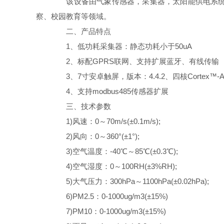
该设备由气象传感器，采集器，太阳能供电系统，
察、校园教育等领域。
二、产品特点
1、低功耗采集器：静态功耗小于50uA
2、标配GPRS联网、支持扩展蓝牙、有线传输
3、7寸安卓触屏，版本：4.4.2、四核Cortex™-A7
4、支持modbus485传感器扩展
三、技术参数
1)风速：0～70m/s(±0.1m/s);
2)风向：0～360°(±1°);
3)空气温度：-40℃～85℃(±0.3℃);
4)空气湿度：0～100RH(±3%RH);
5)大气压力：300hPa～1100hPa(±0.02hPa);
6)PM2.5：0-1000ug/m3(±15%)
7)PM10：0-1000ug/m3(±15%)