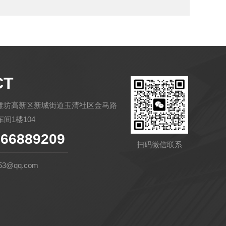
CT
潍坊高新区新城街道玉清社区金马路
间1楼104
66889209
扫码微信联系
53@qq.com