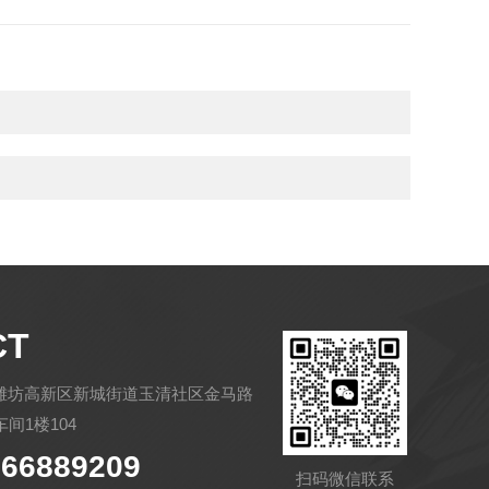
CT
潍坊高新区新城街道玉清社区金马路
间1楼104
66889209
扫码微信联系