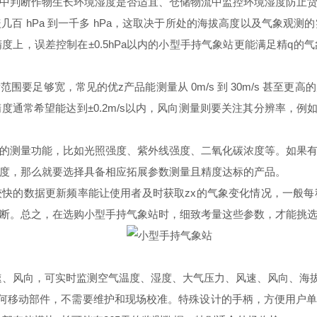
中判断作物生长环境湿度是否适宜、仓储物流中监控环境湿度防止
 hPa 到一千多 hPa，这取决于所处的海拔高度以及气象观测
上，误差控制在±0.5hPa以内的小型手持气象站更能满足精q
足够宽，常见的优z产品能测量从 0m/s 到 30m/s 甚至更
通常希望能达到±0.2m/s以内，风向测量则要关注其分辨率，例如
。
测量功能，比如光照强度、紫外线强度、二氧化碳浓度等。如果有
度，那么就要选择具备相应拓展参数测量且精度达标的产品。
的数据更新频率能让使用者及时获取zx的气象变化情况，一般每
断。总之，在选购小型手持气象站时，细致考量这些参数，才能挑选
、风向，可实时监测空气温度、湿度、大气压力、风速、风向、海拔
任何移动部件，不需要维护和现场校准。特殊设计的手柄，方便用户单手