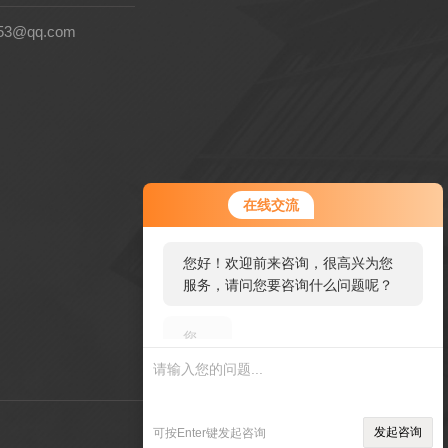
53@qq.com
您好！欢迎前来咨询，很高兴为您
在线交流
服务，请问您要咨询什么问题呢？
您好，看您停留很久了，是否找到
了需求产品，您可以直接在线与我
联系！
管理登陆
技术支持：
环保在线
发起咨询
可按Enter键发起咨询