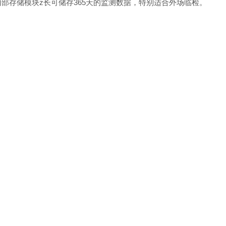
内部存储模块z长可储存365天的监测数据，特别适合外场临检。