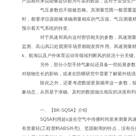
产品相对来说能够提供较为可靠的数据，这对于农业生产
气压参数也不能被忽略。其测量范围一般需覆盖几百
时，都要求仪器能够准确测量相应的气压值。气压测量精度
预示着天气系统的转变。
对于风速和风向这对密切相关的参数，风速测量范围要
监测、高山风口处观测等场景都能发挥作用。风速测量精度
k、航海以及户外体育运动等领域判断风的状况十分关键
另外，部分小型手持气象站还具备一些拓展参数的
对植物生长的影响，或者在防晒研究中需要了解紫外线强
除此之外，还要考虑数据更新频率这一参数，较快
象动态，从而基于准确、及时的数据做出相应的决策和判
一、【BK-SQ5A】介绍
SQ5A利用超s波在空气中传播时间差来测量风速
有质量轻(工程塑料ABS外壳)、坚固耐用的特点，没有