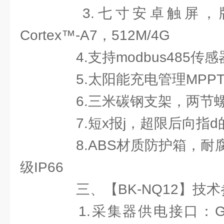
3.七寸安卓触屏，版本
Cortex™-A7，512M/4G
4.支持modbus485传
5.太阳能充电管理MPPT
6.三米碳钢支架，两节
7.短x报j，超限后向指d
8.ABS材质防护箱，耐
级IP66
三、【BK-NQ12】技术
1.采集器供电接口：GX-1