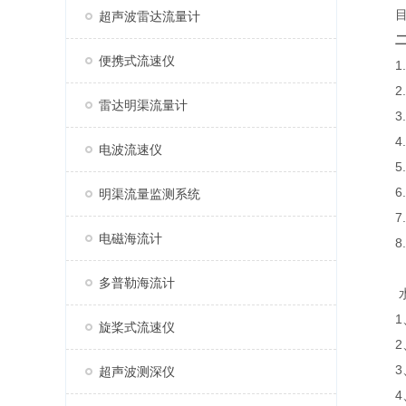
目前
超声波雷达流量计
便携式流速仪
1.
2.
雷达明渠流量计
3.支
4.
电波流速仪
5.1
6.A
明渠流量监测系统
7.
电磁海流计
8.
多普勒海流计
水文
1、
旋桨式流速仪
2、
3、
超声波测深仪
4、