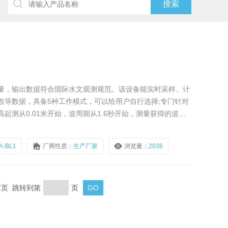
量，输出数据符合国际水文观测规范。该设备能实时采样、计
数等数据，具备5种工作模式，可以给用户自行选择;专门针对
起测从0.01米开始，波周期从1.6秒开始，测量获得的波浪
我国沿海的波浪特点。
K-BL1
厂商性质：
生产厂家
浏览量：
2036
 末页 跳转到第
页