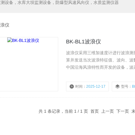
监测设备，水库大坝监测设备，防爆型风速风向仪，水质监测仪器
波浪仪
BK-BL1波浪仪
波浪仪采用三维加速度计进行波浪测
算并发送当次波浪特征值、波向、波
中国沿海风浪特性而开发的设备，波高
频普，显得更丰富更细致，更加符合
时间：
2025-12-17
型号：
B
共 1 条记录，当前 1 / 1 页 首页 上一页 下一页