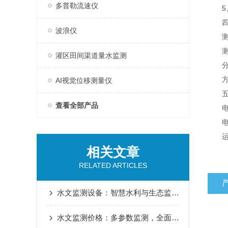
多普勒流速仪
5、
四、
波浪仪
测速范
测速精
灌区田间渠道量水监测
分 辨
方向
AI视觉位移测量仪
五、
查看全部产品
电源电
电源电
运行温
相关文章
RELATED ARTICLES
水文监测设备：智慧水利与生态监测的精准数据基石
水文监测价格：多参数监测，全面感知，助力水利现代化