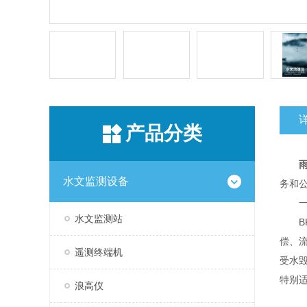
产品分类
水文监测设备
务和
一
水文监测站
BK
偿、流
遥测终端机
受水
特别
浪高仪