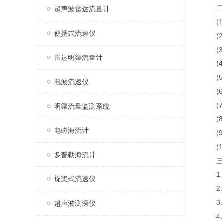
二、
超声波雷达流量计
(1
便携式流速仪
(2
(3
雷达明渠流量计
(4
(5
电波流速仪
(6)
(7
明渠流量监测系统
(8
电磁海流计
(9
(1
多普勒海流计
三、
1、
旋桨式流速仪
2、
3、
超声波测深仪
4、