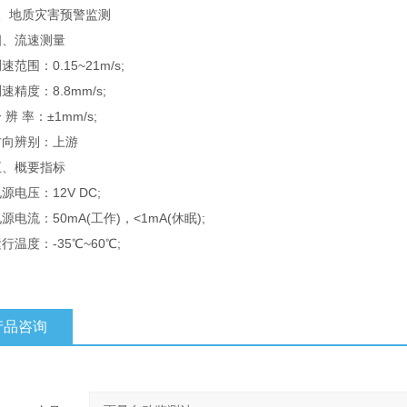
地质灾害预警监测
流速测量
围：0.15~21m/s;
度：8.8mm/s;
 率：±1mm/s;
辨别：上游
概要指标
压：12V DC;
流：50mA(工作)，<1mA(休眠);
度：-35℃~60℃;
产品咨询