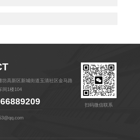
CT
潍坊高新区新城街道玉清社区金马路
间1楼104
66889209
扫码微信联系
53@qq.com