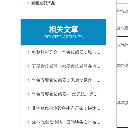
查看全部产品
空气
相关文章
空气
RELATED ARTICLES
大气
智慧灯杆五合一气象传感器：城市微气候监测，一杆多用布局
加热
五要素传感器与六要素传感器在功能上的主要差异是什么?
气象五要素传感器：无启动风速，响应速度快，实时数据采集
气象五要素传感器-一款无线、远程的气象传感器设备
基本
非洲猪瘟检测设备生产厂家：快速出结果，养殖场疫病防控设备
农业气象监测站：田间地头实时布控，助力农业防灾减灾