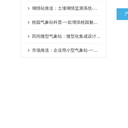
墒情站推送：土壤墒情监测系统-土壤含水量2023年包邮全+境+派+送
校园气象站科普-一款增添校园魅力的学校气象站设备
田间微型气象站：微型化集成设计，实现田间气候高密度网格化监测
市场推送：企业用小型气象站-一款重中之重的气象站2023厂家包邮