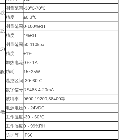
测量范围
-30℃-70℃
温度
精度
±0.3℃
测量范围
0-100%RH
湿度
精度
4%RH
测量范围
50-110kpa
压力
精度
±1%
加热电流
0.6~1A
选配
功耗
15~25W
温控区间
-30~60℃
数字信号
RS485 4-20mA
波特率
9600,19200,38400等
电源电压
9～24VDC
参数
工作温度
-30～60°C
工作湿度
0～99%RH
防护等
IP66