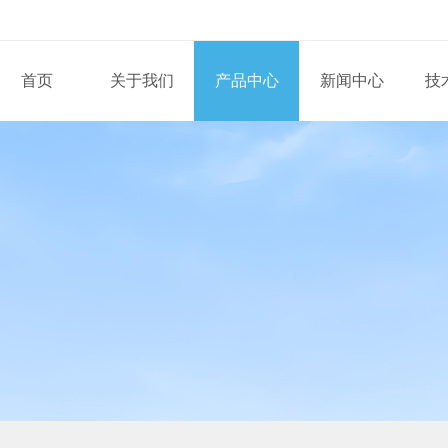
首页
关于我们
产品中心
新闻中心
技