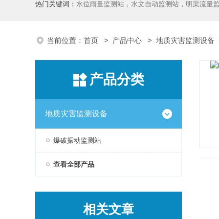
热门关键词：
水位雨量监测站，水文自动监测站，明渠流量
当前位置：
首页
>
产品中心
>
地质灾害监测设备
产品分类
地质灾害监测设备
爆破振动监测站
查看全部产品
相关文章