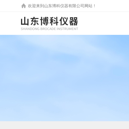
欢迎来到
山东博科仪器有限公司
网站！