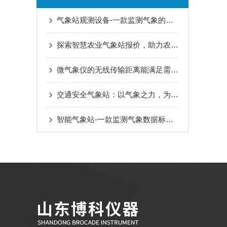
气象站观测设备-一款监测气象的气象观测设备
探索智慧农业气象站报价，助力农业现代化进程
微气象仪的无线传输距离能满足需求吗?
交通安全气象站：以气象之力，为交通安全保驾护航
智能气象站-一款监测气象数据标准的气象设备