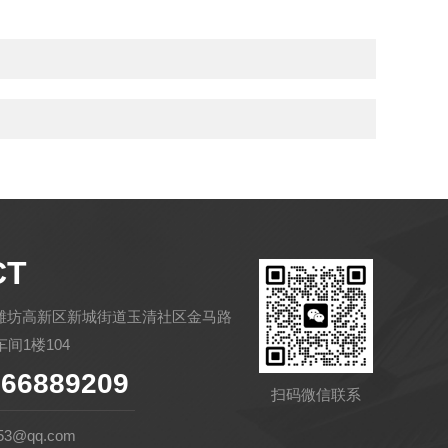
CT
潍坊高新区新城街道玉清社区金马路
间1楼104
66889209
扫码微信联系
53@qq.com