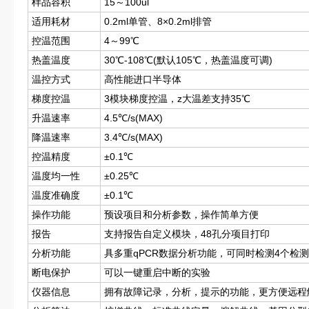
样品容积
15～100ul
适用耗材
0.2ml单管、8×0.2ml排管
控温范围
4～99℃
热盖温度
30℃-108℃(默认105℃，热盖温度可调)
温控方式
高性能进口半导体
梯度控温
3模块梯度控温，z大温差支持35℃
升温速率
4.5℃/s(MAX)
降温速率
3.4℃/s(MAX)
控温精度
±0.1℃
温度均一性
±0.25℃
温度准确度
±0.1℃
操作功能
预设项目和分析参数，操作简单方便
报告
支持报告自定义模块，48孔分项目打印
分析功能
具多重qPCR数据分析功能，可同时检测4个检
断电保护
可以一键重启中断的实验
仪器信息
拥有故障记录，分析，提示的功能，更方便远程