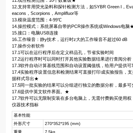
11.线性检测范围：10个数量级★
12.支持常用荧光染料和探针检测方法，如SYBR Green I，Eva Gre
eacons，Scorpions，Amplifluor等
13.模块温度范围：4-99℃
14.操控模式：系统屏幕自带的PCR操作系统或Windows电脑
15.接口：电脑USB连接
16.工作噪音：静y技术，运行时z大的工作噪音不超过60 dB
17.操作分析软件
17.1可以在运行程序后在定义样品孔，节省实验时间
17.2运行程序时可以同时打开其他实验数据结果进行查阅分析
17.3软件自动计算基线范围和自动设置阈值线，给用户提供
17.4实验程序设置信息和检测结果可直接打印成实验报告，支持X
据样式导出★
17.5同一批实验的结果可以分组进行独立的数据分析，最多可
17.6提供中英文软件界面。★
17.7软件可以无限制安装在多台电脑上，无需付费购买使用
仪器技术指标
基本性能
外形尺寸
270*352*195 (mm)
重量
7.5kg