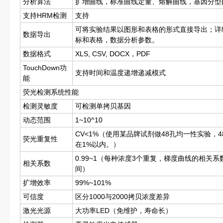
分析算法
扩增曲线，标准曲线定量、熔解曲线，基因分型(
支持HRM检测
支持
可将实验结果以图形和表格的形式直接导出；详
数据导出
标和表格，数据分析参数。
数据格式
XLS, CSV, DOCX，PDF
TouchDown功
支持时间和温度递增递减模式
能
荧光检测系统性能
检测灵敏度
可检测单拷贝基因
动态范围
1~10^10
CV<1%（使用某品牌试剂做48孔均一性实验，4
荧光重复性
在1%以内。）
0.99~1（每种浓度3个重复，梯度曲线的相关系数
相关系数
间）
扩增效率
99%~101%
可信度
区分1000与2000拷贝浓度差异
激光光源
大功率LED（免维护，寿命长）