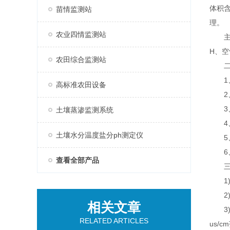
体积
苗情监测站
理。
农业四情监测站
主要
H、
农田综合监测站
二、
1、
高标准农田设备
2、
3、低
土壤蒸渗监测系统
4、
土壤水分温度盐分ph测定仪
5、
6、A
查看全部产品
三、
1)土
2)土
相关文章
3)土壤
RELATED ARTICLES
us/c