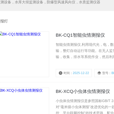
监测设备，水库大坝监测设备，防爆型风速风向仪，水质监测仪器
测报灯
BK-CQ1智能虫情测报仪
智能虫情测报仪,利用现代光，电，
输，整灯自动运行等功能。在无人监
输，收集，排水等系统作业，然后利
传到农业云平台。
时间：
2025-12-22
型号：
B
BK-XCQ小虫体虫情测报仪
小虫体虫情测报仪是参照国标GB/T 2
对“毫米级小虫体测报”改进优化的一
控、平台联网控制”的技术思路，配合