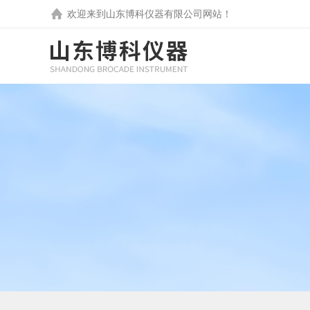
欢迎来到
山东博科仪器有限公司
网站！