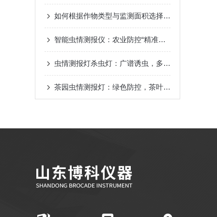
如何根据作物类型与监测面积选择合适的智能虫情测报仪？
智能虫情测报仪：农业防控“精准慧眼”，赋能绿色种植与病虫害科学治理
虫情测报灯杀虫灯：广谱诱虫，多类害虫一网打尽
茶园虫情测报灯：绿色防控，茶叶种植提质增产