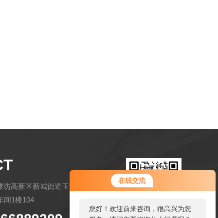
CT
在线交流
潍坊高新区新城街道玉清社区金马路
间1楼104
您好！欢迎前来咨询，很高兴为您