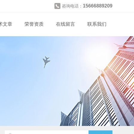
15666889209
咨询电话：
术文章
荣誉资质
在线留言
联系我们