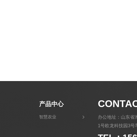
CONTA
产品中心
智慧农业
办公地址：山东省
1号欧龙科技园3号车