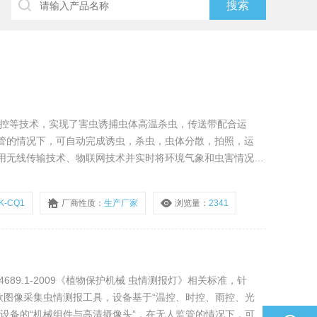
数控等技术，实现了害虫诱捕虫体高温杀虫，传送带配合运
管的情况下，可自动完成诱虫，杀虫，虫体分散，拍照，运
用无线传输技术、物联网技术并实时将环境气象和虫害情况上
K-CQ1
厂商性质：
生产厂家
浏览量：
2341
4689.1-2009《植物保护机械 虫情测报灯》相关标准，针
款图像采集虫情测报工具，设备基于“温控、时控、雨控、光
设备的“机械组件与高清摄像头”，在无人监管的情况下，可自