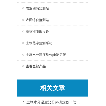
农业四情监测站
农田综合监测站
高标准农田设备
土壤蒸渗监测系统
土壤水分温度盐分ph测定仪
查看全部产品
相关文章
土壤水分温度盐分ph测定仪：防水防尘坚固，适应野外环境