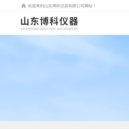
欢迎来到
山东博科仪器有限公司
网站！