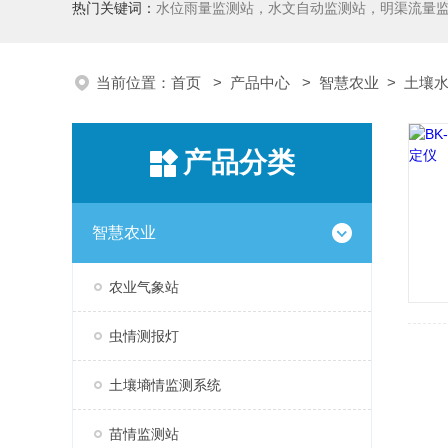
热门关键词：
水位雨量监测站，水文自动监测站，明渠流量
当前位置：
首页
>
产品中心
>
智慧农业
>
土壤水
产品分类
智慧农业
农业气象站
虫情测报灯
土壤墒情监测系统
苗情监测站