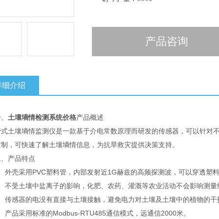
产品咨询
详细介绍
、
土壤墒情检测系统价格
产品概述
土壤墒情监测仪是一款基于介电常数原理而研发的传感器，可以针对不
定制，可快速了解土壤墒情信息，为抗旱救灾提供决策支持。
产品特点
外壳采用PVC塑料管，内部发射近1G赫兹的高频探测波，可以穿透塑料
不受土壤中盐离子的影响，化肥、农药、灌溉等农业活动不会影响测量
传感器的电没有直接与土壤接触，避免电力对土壤及土壤中的植物的干
品采用标准的Modbus-RTU485通信模式，远通信2000米。