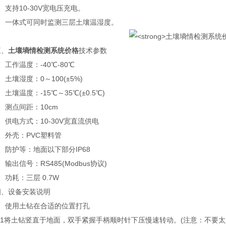
持10-30V宽电压充电。
一体式可同时监测三层土壤温湿度。
、
土壤墒情检测系统价格
技术参数
作温度：-40℃-80℃
壤湿度：0～100(±5%)
壤温度：-15℃～35℃(±0.5℃)
测点间距：10cm
电方式：10-30V宽直流供电
外壳：PVC塑料管
防护等：地面以下部分IP68
出信号：RS485(Modbus协议)
耗：三层 0.7W
设备安装说明
使用土钻在合适的位置打孔
1将土钻竖直于地面，双手紧握手柄顺时针下压慢速转动。(注意：不要太