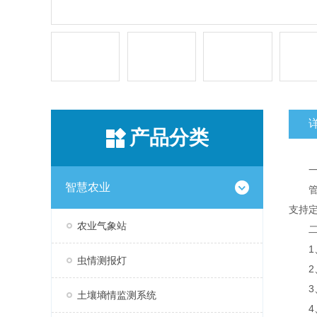
产品分类
一
智慧农业
管式
支持
农业气象站
二、
1、
虫情测报灯
2、
3、
土壤墒情监测系统
4、产