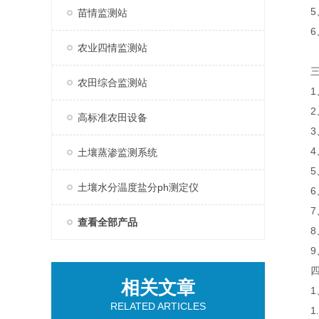
5、支
苗情监测站
6、
农业四情监测站
三
农田综合监测站
1、工
2、土
高标准农田设备
3、土
4、
土壤蒸渗监测系统
5、供
土壤水分温度盐分ph测定仪
6、
7、
查看全部产品
8、输
9、功
四、
相关文章
1、
RELATED ARTICLES
1.