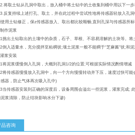
2.将取土钻从孔洞中取出，放入桶中将土钻中的土收集到桶中用以下一步和
3.反复持续上述打孔、取土，并在此过程中尝试性地将传感器轻放入孔洞中
则使用土钻修正，保z传感器放入、取出都比较顺畅;直到孔深与传感器所
制作泥浆
1挑出土钻取出的土壤中的杂质，石子、草根、不容易溶解的土块等。将
倒入适量水，充分搅拌至粘稠状;壤土泥浆一般不能稠于“芝麻酱"状;和
灌浆安装
将泥浆缓慢倒入孔洞，大概到孔洞1/2的位置;可根据实际情况酌情增减
2将传感器慢慢放入孔洞中，向一个方向慢慢转动并下压，速度过快可能
传感器，防止气体再次吸入孔中)
3当传感器安装到正确的深度后，设备周围会溢出一些泥浆，灌浆完成; 此
的泥浆清除，防止结块影响水分下渗)
产品咨询