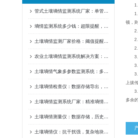
1.
管式土壤墒情监测系统厂家：单管多层集成，一体化埋装设计，快速布设
1.
顿，
墒情监测系统多少钱：超限提醒，按需精准节水灌溉，种植基地增产降本
2.
2.
土壤墒情监测厂家价格：阈值提醒报警，避免干旱涝害风险
2.2
农业土壤墒情监测系统解决方案：全流程数字化管理，助力旱作农业丰产增收
3.
3.1
土壤墒情气象多参数监测系统：多参数智能整合，作物生长环境优化
3.
上拔
土壤墒情检查仪：数据存储导出，墒情分析高效便捷
3.
多余
土壤墒情监测系统厂家：精准墒情分析，节水灌溉高效助力
土壤墒情测量仪：数据存储，历史墒情趋势分析
土壤墒情仪：抗干扰强，复杂地块精准测量