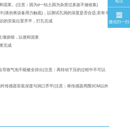
电话
泥浆。(注意：因为d一钻土因为杂质过多故不做收集)
(请勿将设备用力触底)，以测试孔洞的深度是否合适;若有卡
标识的安装位置齐平，打孔完成
微信扫一扫
土壤搓细，以便和泥浆
泥浆完成
会导致气泡不能被全排出(注意：再转动下压的过程中不可以
时传感器安装深度与洞口齐平(注意：将传感器周围3CM以外