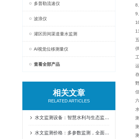
多普勒流速仪
8、
9、支
波浪仪
10
11、
灌区田间渠道量水监测
五、
供电电
AI视觉位移测量仪
工作
查看全部产品
运行温
存储温
野外
相关文章
信号输
六、
RELATED ARTICLES
水
水文监测设备：智慧水利与生态监测的精准数据基石
测距
测距
水文监测价格：多参数监测，全面感知，助力水利现代化
测距