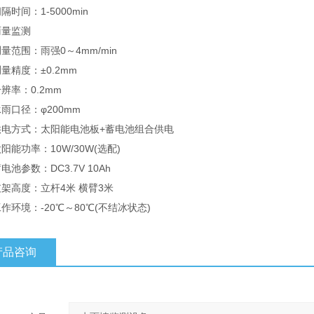
间：1-5000min
量监测
围：雨强0～4mm/min
精度：±0.2mm
率：0.2mm
口径：φ200mm
方式：太阳能电池板+蓄电池组合供电
功率：10W/30W(选配)
参数：DC3.7V 10Ah
高度：立杆4米 横臂3米
境：-20℃～80℃(不结冰状态)
产品咨询