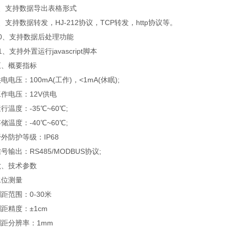
支持数据导出表格形式
持数据转发，HJ-212协议，TCP转发，http协议等。
、支持数据后处理功能
支持外置运行javascript脚本
概要指标
压：100mA(工作)，<1mA(休眠);
电压：12V供电
度：-35℃~60℃;
度：-40℃~60℃;
防护等级：IP68
出：RS485/MODBUS协议;
技术参数
位测量
范围：0-30米
精度：±1cm
分辨率：1mm