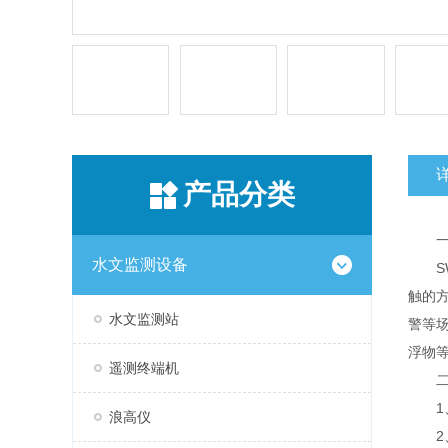
产品分类
一
水文监测设备
SW
触的
水文监测站
警等
浮物
遥测终端机
二
1、
浪高仪
2、