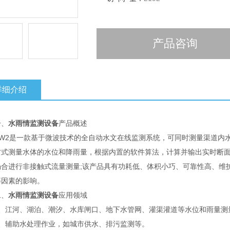
产品咨询
详细介绍
、
水雨情监测设备
产品概述
2是一款基于微波技术的全自动水文在线监测系统，可同时测量渠道内水
方式测量水体的水位和降雨量，根据内置的软件算法，计算并输出实时断面
场合进行非接触式流量测量;该产品具有功耗低、体积小巧、可靠性高、维
等因素的影响。
、
水雨情监测设备
应用领域
江河、湖泊、潮汐、水库闸口、地下水管网、灌渠灌道等水位和雨量测
辅助水处理作业，如城市供水、排污监测等。