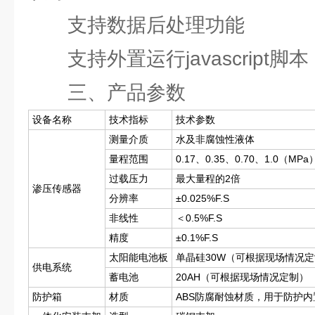
支持数据后处理功能
支持外置运行javascript脚本
三、产品参数
设备名称
技术指标
技术参数
测量介质
水及非腐蚀性液体
量程范围
0.17、0.35、0.70、1.0（M
过载压力
最大量程的2倍
渗压传感器
分辨率
±0.025%F.S
非线性
＜0.5%F.S
精度
±0.1%F.S
太阳能电池板
单晶硅30W（可根据现场情况
供电系统
蓄电池
20AH（可根据现场情况定制）
防护箱
材质
ABS防腐耐蚀材质，用于防护内