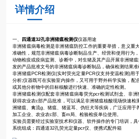
详情介绍
一、
四通道32孔非洲猪瘟检测仪
仪器用途
非洲猪瘟病毒检测是非洲猪瘟防控工作的重要举措，意义重
准确性，规范非洲猪瘟病毒诊断制品生产、经营和使用行为，2
动物检疫或疫病监测、诊断中，对生猪及其产品开展非洲猪瘟
发的产品批准文号的非洲猪瘟病毒诊断制品，确保检测结果准
非洲猪瘟PCR检测仪(实时荧光定量PCR仪支持变温检测)
分析;仪器既可在实验室内操作，又可用于野外科学实验，配
或其他分析物中的目标核酸进行快速、准确的定性检测。
非洲猪瘟检测仪配套非洲猪瘟病毒荧光pcr检测试剂盒、非洲
获得农业农c部产品批准，可以满足非洲猪瘟核酸现场快速检
洲猪瘟、禽流g、猪瘟、猪蓝耳、伪狂犬等疾病，广泛应用于
加工企业、农业农c部、畜m局、检验检疫单位使用。
实验员需要经过实验室技术和仪器、软件操作的专门培训，具
系统组成：四通道32孔荧光定量pcr仪、便携式配件箱