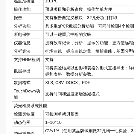
温度准确度
±0.1℃
操作功能
预设项目和分析参数，操作简单方便
报告
支持报告自定义模块，32孔分项目打印
分析功能
具多重qPCR数据分析功能，可同时检测4个检
断电保护
可以一键重启中断的实验
仪器信息
拥有故障记录，分析，提示的功能，更方便远程
分析算法
扩增曲线，标准曲线定量、熔解曲线，基因分型(
支持HRM检测
支持
可将实验结果以图形和表格的形式直接导出；详
数据导出
标和表格，数据分析参数。
数据格式
XLS, CSV, DOCX，PDF
TouchDown功
支持时间和温度递增递减模式
能
荧光检测系统性能
检测灵敏度
可检测单拷贝基因
动态范围
1~10^10
CV<1%（使用某品牌试剂做32孔均一性实验，3
荧光重复性