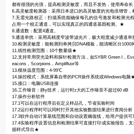
都有很强的光强，提高检测灵敏度，而且不发热，使用寿命长
6.高灵敏度检测器：采用日本进口的高灵敏度的光电倍增管，
7.无需光路校正：扫描系统能确保每孔的信号激发和检测光
占用一个校正通道，可以实现真正的四通道基因检测。★
8.通道数：配置4通道。
9.通道串扰：采用高精度窄波带滤光片，极大程度减少通道串
10.检测灵敏度：能检测到单拷贝DNA模板，能清晰区分1000拷
11.线性检测范围：10个数量级★
12.支持常用荧光染料和探针检测方法，如SYBR Green I，Eva Gre
eacons，Scorpions，Amplifluor等
13.模块温度范围：4-99℃
14.操控模式：系统屏幕自带的PCR操作系统或Windows电脑
15.接口：电脑USB连接
16.工作噪音：静y技术，运行时z大的工作噪音不超过60 dB
17.操作分析软件
17.1可以在运行程序后在定义样品孔，节省实验时间
17.2运行程序时可以同时打开其他实验数据结果进行查阅分析
17.3软件自动计算基线范围和自动设置阈值线，给用户提供
17.4实验程序设置信息和检测结果可直接打印成实验报告，支持X
据样式导出★