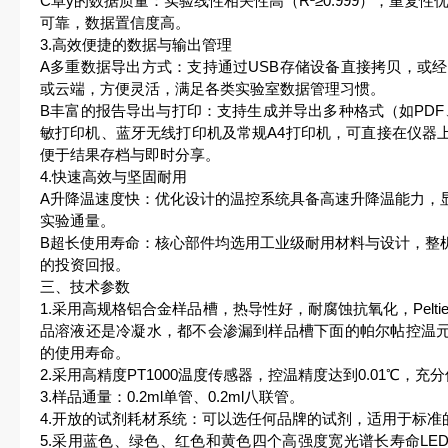
C卓y的数据质量：实验线性相关性高（R²≥0.999），重复
可靠，数据置信度高。
3.高效便捷的数据与输出管理
A多重数据导出方式：支持通过USB存储设备直接拷贝，或经由
或云端，方便灵活，满足各类实验室数据管理习惯。
B丰富的报告导出与打印：支持生成并导出多种格式（如PDF、
敏打印机、蓝牙无线打印机及常规A4打印机，可直接在仪器
便于结果存档与即时分享。
4.快速高效与坚固耐用
A升降温速度快：优化设计的温控系统具备高速升降温能力，
实验通量。
B超长使用寿命：核心部件均选用工业级耐用材料与设计，整
的投资回报。
三、技术参数
1.采用高规格铝合金样品槽，热导性好，耐腐蚀抗氧化，Pelt
品溶液还是冷凝水，都不会渗漏到样品槽下面的帕尔帖控温
的使用寿命。
2.采用高精度PT1000温度传感器，控温精度达到0.01℃，
3.样品通量：0.2ml单管、0.2ml八联管。
4.开放的试剂耗材系统：可以选任何品牌的试剂，适用于标准的8联
5.采用蓝色、绿色、红色和黄色四个高强度宽光谱长寿命LE