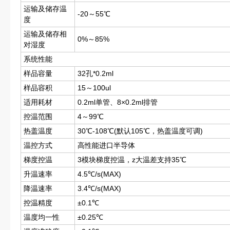
运输及储存温
-20～55℃
度
运输及储存相
0%～85%
对湿度
系统性能
样品容量
32孔*0.2ml
样品容积
15～100ul
适用耗材
0.2ml单管、8×0.2ml排管
控温范围
4～99℃
热盖温度
30℃-108℃(默认105℃，热盖温度可调)
温控方式
高性能进口半导体
梯度控温
3模块梯度控温，z大温差支持35℃
升温速率
4.5℃/s(MAX)
降温速率
3.4℃/s(MAX)
控温精度
±0.1℃
温度均一性
±0.25℃