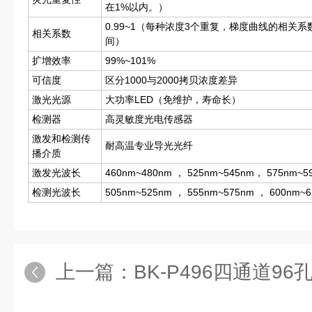
在1%以内。）
0.99~1（每种浓度3个重复，梯度曲线的相关系数
相关系数
间）
扩增效率
99%~101%
可信度
区分1000与2000拷贝浓度差异
激光光源
大功率LED（免维护，寿命长）
检测器
高灵敏度光电传感器
激发和检测传
耐高温专业导光光纤
播介质
激发光波长
460nm~480nm ， 525nm~545nm， 575nm~5
检测光波长
505nm~525nm ， 555nm~575nm ， 600nm~
上一篇：
BK-P496四通道96孔