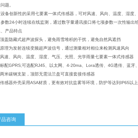
准问题。
备创新性的采用七要素一体式传感器，可对风速、风向、温度、湿度、
象参数24小时连续在线监测，通过数字量通讯接口将七项参数一次性输出
产品特点
顶盖隐藏式超声波探头，避免雨雪堆积的干扰，避免自然风遮挡
原理为发射连续变频超声波信号，通过测量相对相位来检测风速风向
风速、风向、温度、湿度、气压、光照、光学雨量七要素一体式传感器
配GPRS;可选配RJ45、以太网、4-20ma、Lora透传、4G透传、蓝牙
两米碳钢支架，顶部无需法兰盘可直接套接传感器
感器外壳采用ASA材质，更有效对抗盐雾等环境，防护等达到IP65以上
产品咨询