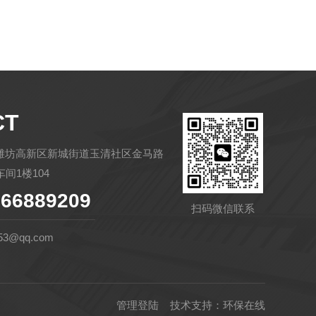
CT
潍坊高新区新城街道玉清社区金马路
间1楼104
66889209
扫码微信联系
53@qq.com
管理登陆
技术支持：
环保在线