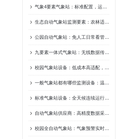
气象4要素气象站：标准配置，运维简单，户外气候仪器
生态自动气象站监测要素：农林适配，多维统计，气候变化追踪
公园自动气象站：免人工日常看管，节省运维成本
九要素一体式气象站：无线数据传输，云端实时查看
校园气象站设备：低成本高适配，校园气象站建设方案
一般气象站都有哪些监测设备：温湿度风速风向，降雨量实时监测
标准气象站设备：全天候连续运行，抗干扰数据传输
自动气象站供应商：高精度数据采集，毫秒级数据传输
校园全自动气象站：气象预警实时推送，校园安全防护升级