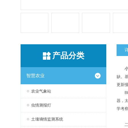
产品分类
智慧农业
缺。
更新
农业气象站
BK
器，
虫情测报灯
学考
土壤墒情监测系统
二