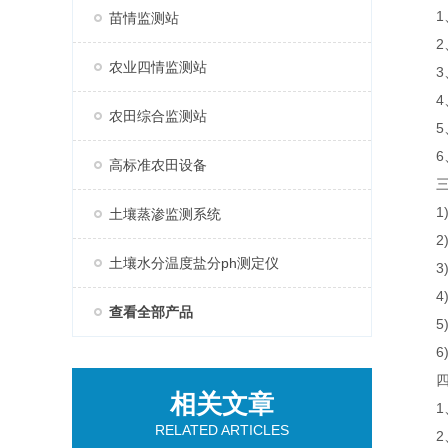
1、
苗情监测站
2、
农业四情监测站
3、7
4、支
农田综合监测站
5、
6、A
高标准农田设备
三、
1)风速
土壤蒸渗监测系统
2)风
土壤水分温度盐分ph测定仪
3)空
4)空
查看全部产品
5)大气
6)PM
四、
相关文章
1、
RELATED ARTICLES
2、