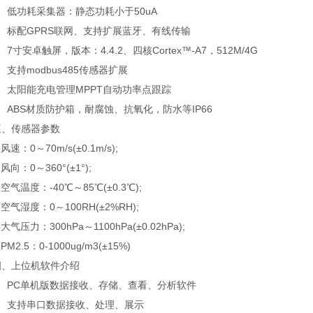
低功耗采集器：静态功耗小于50uA
标配GPRS联网、支持扩展蓝牙、有线传输
寸安卓触屏，版本：4.4.2、四核Cortex™-A7，512M/4G
持modbus485传感器扩展
太阳能充电管理MPPT自动功率点跟踪
BS材质防护箱，耐腐蚀、抗氧化，防水等IP66
传感器参数
：0～70m/s(±0.1m/s);
向：0～360°(±1°);
气温度：-40℃～85℃(±0.3℃);
气湿度：0～100RH(±2%RH);
压力：300hPa～1100hPa(±0.02hPa);
2.5：0-1000ug/m3(±15%)
上位机软件介绍
PC单机版数据接收、存储、查看、分析软件
支持串口数据接收、处理、展示