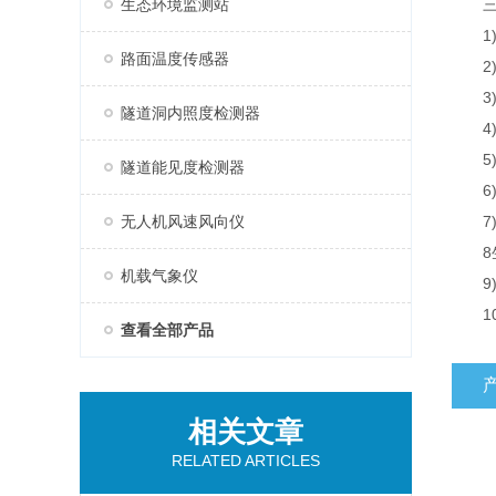
生态环境监测站
三、
1)风速
路面温度传感器
2)风
3)空
隧道洞内照度检测器
4)空
5)大气
隧道能见度检测器
6)
无人机风速风向仪
7)功
8生
机载气象仪
9)
10)生
查看全部产品
相关文章
RELATED ARTICLES