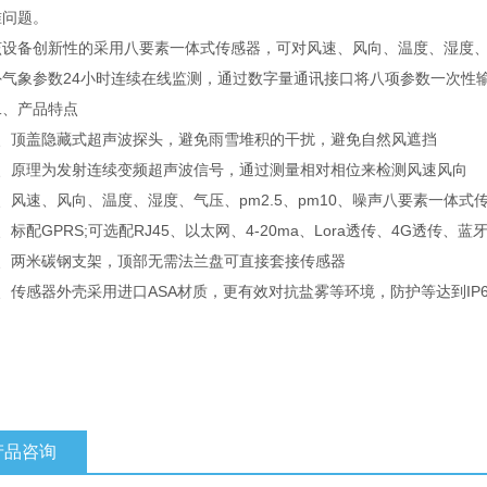
准问题。
备创新性的采用八要素一体式传感器，可对风速、风向、温度、湿度、气压
外气象参数24小时连续在线监测，通过数字量通讯接口将八项参数一次性
产品特点
顶盖隐藏式超声波探头，避免雨雪堆积的干扰，避免自然风遮挡
原理为发射连续变频超声波信号，通过测量相对相位来检测风速风向
速、风向、温度、湿度、气压、pm2.5、pm10、噪声八要素一体式
配GPRS;可选配RJ45、以太网、4-20ma、Lora透传、4G透传、蓝
两米碳钢支架，顶部无需法兰盘可直接套接传感器
传感器外壳采用进口ASA材质，更有效对抗盐雾等环境，防护等达到IP6
产品咨询