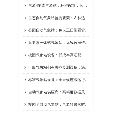
气象4要素气象站：标准配置，运维简单，户外气候仪器
生态自动气象站监测要素：农林适配，多维统计，气候变化追踪
公园自动气象站：免人工日常看管，节省运维成本
九要素一体式气象站：无线数据传输，云端实时查看
校园气象站设备：低成本高适配，校园气象站建设方案
一般气象站都有哪些监测设备：温湿度风速风向，降雨量实时监测
标准气象站设备：全天候连续运行，抗干扰数据传输
自动气象站供应商：高精度数据采集，毫秒级数据传输
校园全自动气象站：气象预警实时推送，校园安全防护升级