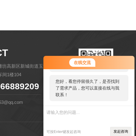
CT
您好！欢迎前来咨询，很高兴为您
在线交流
服务，请问您要咨询什么问题呢？
潍坊高新区新城街道玉清社区金马路
间1楼104
您好，看您停留很久了，是否找到
66889209
了需求产品，您可以直接在线与我
扫码微信联系
联系！
53@qq.com
管理登陆
技术支持：
环保在线
发起咨询
可按Enter键发起咨询