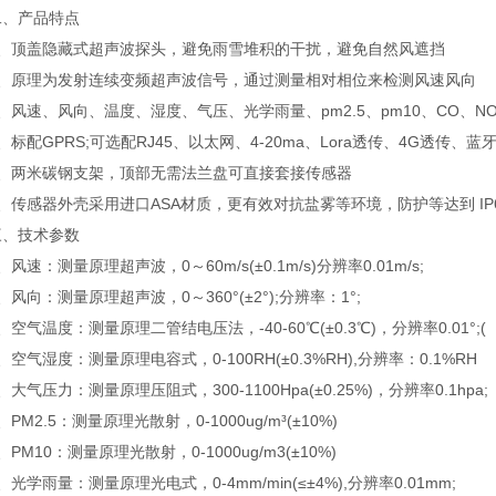
产品特点
顶盖隐藏式超声波探头，避免雨雪堆积的干扰，避免自然风遮挡
原理为发射连续变频超声波信号，通过测量相对相位来检测风速风向
速、风向、温度、湿度、气压、光学雨量、pm2.5、pm10、CO、NO
配GPRS;可选配RJ45、以太网、4-20ma、Lora透传、4G透传、蓝
两米碳钢支架，顶部无需法兰盘可直接套接传感器
感器外壳采用进口ASA材质，更有效对抗盐雾等环境，防护等达到 IP6
技术参数
速：测量原理超声波，0～60m/s(±0.1m/s)分辨率0.01m/s;
向：测量原理超声波，0～360°(±2°);分辨率：1°;
气温度：测量原理二管结电压法，-40-60℃(±0.3℃)，分辨率0.01°;(
气湿度：测量原理电容式，0-100RH(±0.3%RH),分辨率：0.1%RH
气压力：测量原理压阻式，300-1100Hpa(±0.25%)，分辨率0.1hpa;
M2.5：测量原理光散射，0-1000ug/m³(±10%)
M10：测量原理光散射，0-1000ug/m3(±10%)
学雨量：测量原理光电式，0-4mm/min(≤±4%),分辨率0.01mm;