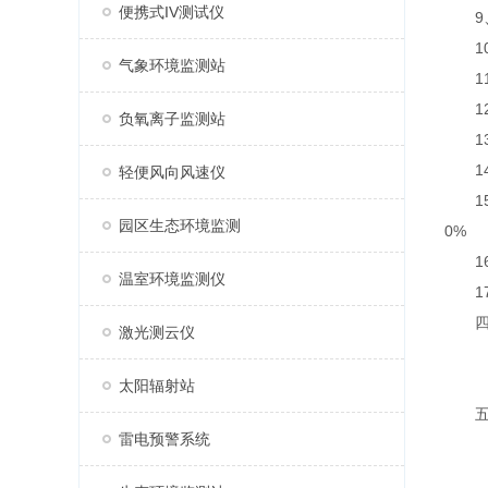
便携式IV测试仪
9、一
10、
气象环境监测站
11、
12、
负氧离子监测站
13、
14、
轻便风向风速仪
15、
园区生态环境监测
0%
16、
温室环境监测仪
17、
四、
激光测云仪
太阳辐射站
五、
雷电预警系统