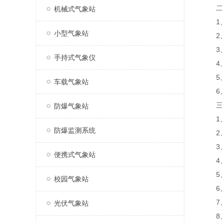
二、
机械式气象站
1、
小型气象站
2、
3、风
手持式气象仪
4、标
5、
车载气象站
6、传
三、
防爆气象站
1、风
防爆监测系统
2、风
3、空
便携式气象站
4、空
5、大
校园气象站
6、P
7、P
光伏气象站
8、光