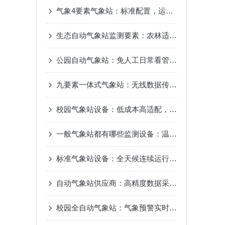
气象4要素气象站：标准配置，运维简单，户外气候仪器
生态自动气象站监测要素：农林适配，多维统计，气候变化追踪
公园自动气象站：免人工日常看管，节省运维成本
九要素一体式气象站：无线数据传输，云端实时查看
校园气象站设备：低成本高适配，校园气象站建设方案
一般气象站都有哪些监测设备：温湿度风速风向，降雨量实时监测
标准气象站设备：全天候连续运行，抗干扰数据传输
自动气象站供应商：高精度数据采集，毫秒级数据传输
校园全自动气象站：气象预警实时推送，校园安全防护升级