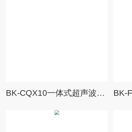
BK-CQX10一体式超声波气象站