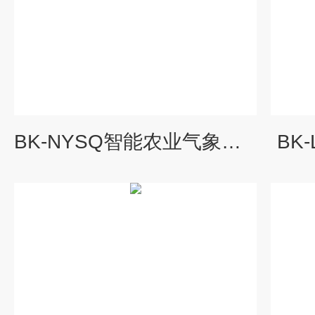
BK-NYSQ智能农业气象站设备
BK