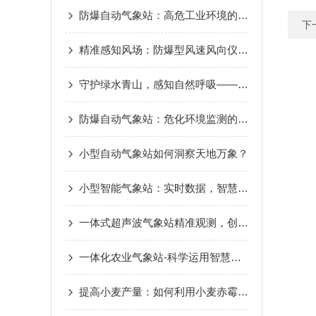
防爆自动气象站：高危工业环境的“安全气象眼”
下
精准感知风场：防爆型风速风向仪测量原理差异解析
守护绿水青山，感知自然呼吸——景区负氧离子监测站，生态旅游的新名片
防爆自动气象站：危化环境监测的“安全卫士”
小型自动气象站如何洞察天地万象？
小型智能气象站：实时数据，智慧气象新选择
一体式超声波气象站精准观测，创造智慧气象
一体化农业气象站-科学运用智慧气象2023已更新（热点|要闻）
提高小麦产量：如何利用小麦赤霉病监测站防控病害？