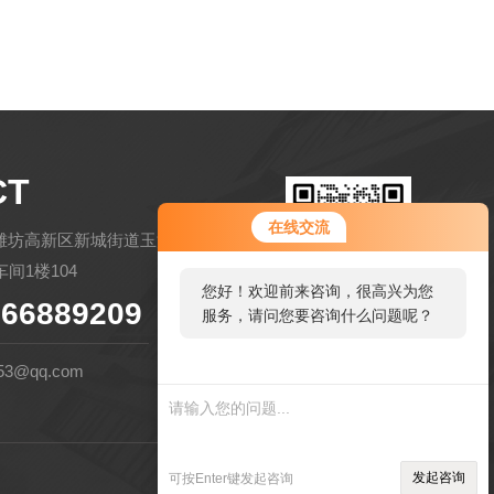
CT
您好！欢迎前来咨询，很高兴为您
在线交流
服务，请问您要咨询什么问题呢？
潍坊高新区新城街道玉清社区金马路
间1楼104
您好，看您停留很久了，是否找到
66889209
了需求产品，您可以直接在线与我
扫码微信联系
联系！
53@qq.com
管理登陆
技术支持：
环保在线
发起咨询
可按Enter键发起咨询