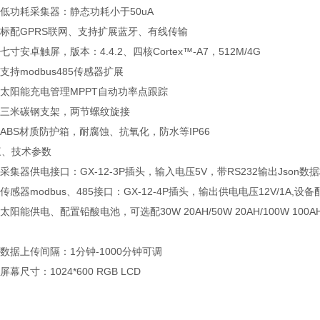
低功耗采集器：静态功耗小于50uA
标配GPRS联网、支持扩展蓝牙、有线传输
寸安卓触屏，版本：4.4.2、四核Cortex™-A7，512M/4G
持modbus485传感器扩展
太阳能充电管理MPPT自动功率点跟踪
三米碳钢支架，两节螺纹旋接
BS材质防护箱，耐腐蚀、抗氧化，防水等IP66
技术参数
集器供电接口：GX-12-3P插头，输入电压5V，带RS232输出Json数据格
感器modbus、485接口：GX-12-4P插头，输出供电电压12V/1A,设备
阳能供电、配置铅酸电池，可选配30W 20AH/50W 20AH/100W 10
据上传间隔：1分钟-1000分钟可调
幕尺寸：1024*600 RGB LCD