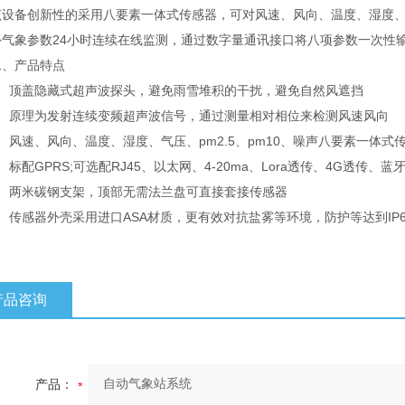
备创新性的采用八要素一体式传感器，可对风速、风向、温度、湿度、气压
外气象参数24小时连续在线监测，通过数字量通讯接口将八项参数一次性
产品特点
顶盖隐藏式超声波探头，避免雨雪堆积的干扰，避免自然风遮挡
原理为发射连续变频超声波信号，通过测量相对相位来检测风速风向
速、风向、温度、湿度、气压、pm2.5、pm10、噪声八要素一体式
配GPRS;可选配RJ45、以太网、4-20ma、Lora透传、4G透传、蓝
两米碳钢支架，顶部无需法兰盘可直接套接传感器
传感器外壳采用进口ASA材质，更有效对抗盐雾等环境，防护等达到IP6
产品咨询
产品：