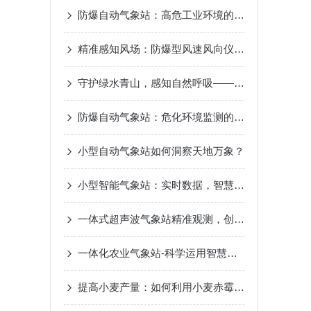
防爆自动气象站：高危工业环境的“安全气象眼”
精准感知风场：防爆型风速风向仪测量原理差异解析
守护绿水青山，感知自然呼吸——景区负氧离子监测站，生态旅游的新名片
防爆自动气象站：危化环境监测的“安全卫士”
小型自动气象站如何洞察天地万象？
小型智能气象站：实时数据，智慧气象新选择
一体式超声波气象站精准观测，创造智慧气象
一体化农业气象站-科学运用智慧气象2023已更新（热点|要闻）
提高小麦产量：如何利用小麦赤霉病监测站防控病害？