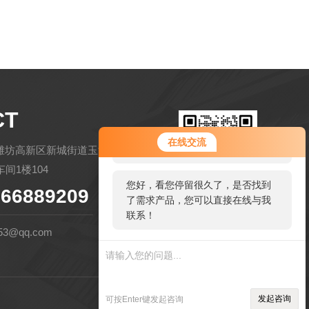
CT
您好！欢迎前来咨询，很高兴为您
在线交流
服务，请问您要咨询什么问题呢？
潍坊高新区新城街道玉清社区金马路
间1楼104
您好，看您停留很久了，是否找到
66889209
了需求产品，您可以直接在线与我
扫码微信联系
联系！
53@qq.com
管理登陆
技术支持：
环保在线
发起咨询
可按Enter键发起咨询