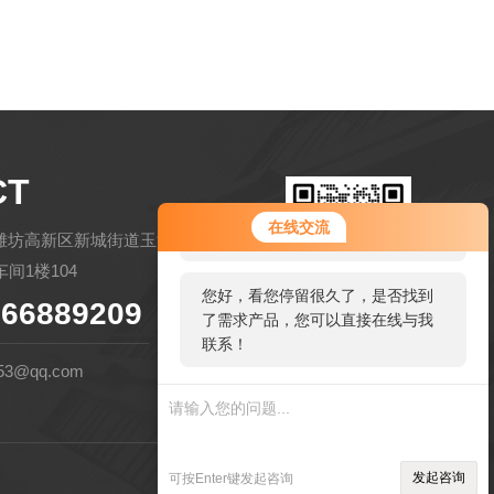
CT
您好！欢迎前来咨询，很高兴为您
在线交流
服务，请问您要咨询什么问题呢？
潍坊高新区新城街道玉清社区金马路
间1楼104
您好，看您停留很久了，是否找到
66889209
了需求产品，您可以直接在线与我
扫码微信联系
联系！
53@qq.com
管理登陆
技术支持：
环保在线
发起咨询
可按Enter键发起咨询