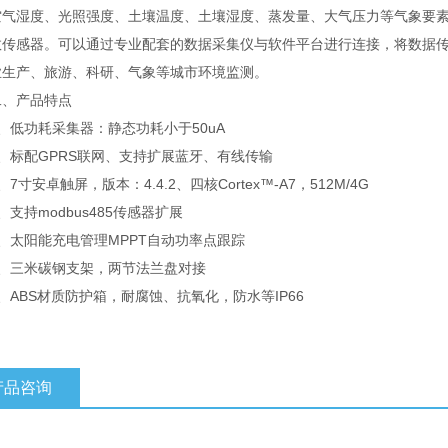
空气湿度、光照强度、土壤温度、土壤湿度、蒸发量、大气压力等气象要
数传感器。可以通过专业配套的数据采集仪与软件平台进行连接，将数据
业生产、旅游、科研、气象等城市环境监测。
产品特点
低功耗采集器：静态功耗小于50uA
标配GPRS联网、支持扩展蓝牙、有线传输
寸安卓触屏，版本：4.4.2、四核Cortex™-A7，512M/4G
持modbus485传感器扩展
太阳能充电管理MPPT自动功率点跟踪
三米碳钢支架，两节法兰盘对接
BS材质防护箱，耐腐蚀、抗氧化，防水等IP66
产品咨询