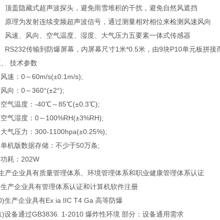
顶盖隐藏式超声波探头，避免雨雪堆积的干扰，避免自然风遮挡
原理为发射连续变频超声波信号，通过测量相对相位来检测风速风向
风速、风向、空气温度、湿度、大气压力五要素一体式传感器
S232传输到防爆屏幕，内屏幕尺寸1米*0.5米，由9块P10单元板拼接
 技术参数
：0～60m/s(±0.1m/s);
向：0～360°(±2°);
气温度：-40℃～85℃(±0.3℃);
气湿度：0～100%RH(±3%RH);
压力：300-1100hpa(±0.25%);
单机版数据存储：不少于50万条;
耗：202W
产企业具有质量管理体系、环境管理体系和职业健康管理体系认证
生产企业具有管理体系认证和计算机软件注册
产企业具有Ex ia IIC T4 Ga 高等防爆
设备通过GB3836. 1-2010 爆炸性环境 部分：设备通用需求