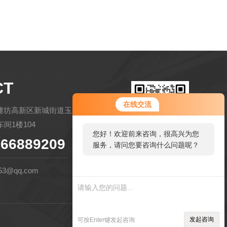
CT
在线交流
潍坊高新区新城街道玉清社区金马路
间1楼104
您好！欢迎前来咨询，很高兴为您
66889209
服务，请问您要咨询什么问题呢？
扫码微信联系
53@qq.com
管理登陆
技术支持：
环保在线
发起咨询
可按Enter键发起咨询