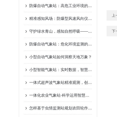
防爆自动气象站：高危工业环境的“安全气象眼”
上
精准感知风场：防爆型风速风向仪测量原理差异解析
守护绿水青山，感知自然呼吸——景区负氧离子监测站，生态旅游的新名片
下
防爆自动气象站：危化环境监测的“安全卫士”
小型自动气象站如何洞察天地万象？
小型智能气象站：实时数据，智慧气象新选择
一体式超声波气象站精准观测，创造智慧气象
一体化农业气象站-科学运用智慧气象2023已更新（热点|要闻）
怎样基于虫情监测站规划农田轮作制度?