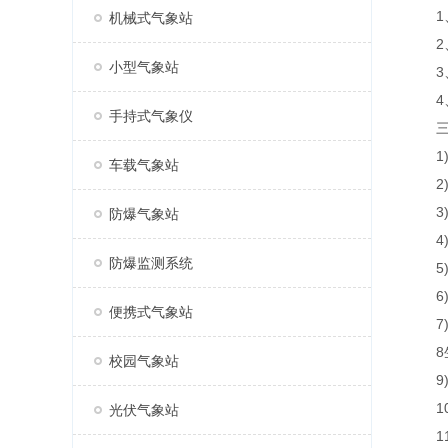
1、
机械式气象站
2、
小型气象站
3、
4、R
手持式气象仪
三、
1)风速
车载气象站
2)风
3)空
防爆气象站
4)空
防爆监测系统
5)大气
6)
便携式气象站
7)功
8生
校园气象站
9)
10)生
光伏气象站
11)