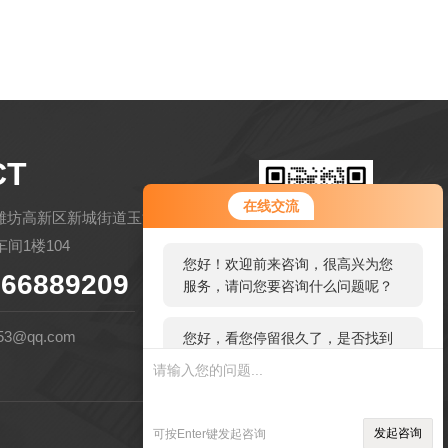
CT
您好！欢迎前来咨询，很高兴为您
在线交流
服务，请问您要咨询什么问题呢？
潍坊高新区新城街道玉清社区金马路
间1楼104
您好，看您停留很久了，是否找到
66889209
了需求产品，您可以直接在线与我
扫码微信联系
联系！
53@qq.com
管理登陆
技术支持：
环保在线
发起咨询
可按Enter键发起咨询