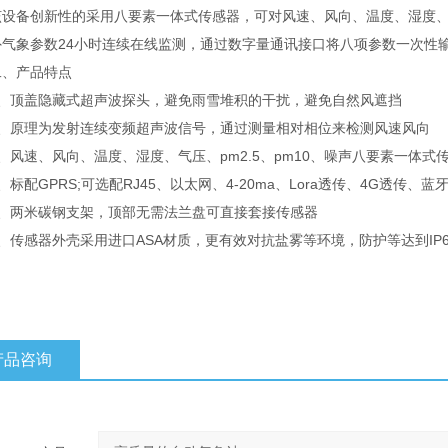
备创新性的采用八要素一体式传感器，可对风速、风向、温度、湿度、气压
外气象参数24小时连续在线监测，通过数字量通讯接口将八项参数一次性
产品特点
顶盖隐藏式超声波探头，避免雨雪堆积的干扰，避免自然风遮挡
原理为发射连续变频超声波信号，通过测量相对相位来检测风速风向
速、风向、温度、湿度、气压、pm2.5、pm10、噪声八要素一体式
配GPRS;可选配RJ45、以太网、4-20ma、Lora透传、4G透传、蓝
两米碳钢支架，顶部无需法兰盘可直接套接传感器
传感器外壳采用进口ASA材质，更有效对抗盐雾等环境，防护等达到IP6
产品咨询