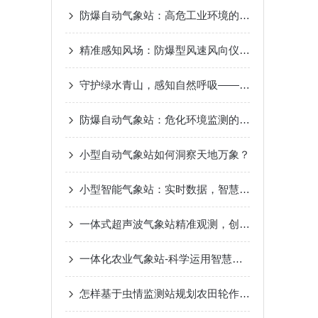
防爆自动气象站：高危工业环境的“安全气象眼”
精准感知风场：防爆型风速风向仪测量原理差异解析
守护绿水青山，感知自然呼吸——景区负氧离子监测站，生态旅游的新名片
防爆自动气象站：危化环境监测的“安全卫士”
小型自动气象站如何洞察天地万象？
小型智能气象站：实时数据，智慧气象新选择
一体式超声波气象站精准观测，创造智慧气象
一体化农业气象站-科学运用智慧气象2023已更新（热点|要闻）
怎样基于虫情监测站规划农田轮作制度?