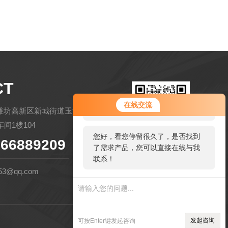
CT
您好！欢迎前来咨询，很高兴为您
在线交流
服务，请问您要咨询什么问题呢？
潍坊高新区新城街道玉清社区金马路
间1楼104
您好，看您停留很久了，是否找到
66889209
了需求产品，您可以直接在线与我
扫码微信联系
联系！
53@qq.com
管理登陆
技术支持：
环保在线
发起咨询
可按Enter键发起咨询