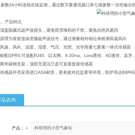
象参数24小时连续在线监测，通过数字量通讯接口将七项参数一次性输出
产品特点
顶盖隐藏式超声波探头，避免雨雪堆积的干扰，避免自然风遮挡
原理为发射连续变频超声波信号，通过测量相对相位来检测风速风向
风速、风向、温度、湿度、气压、光照、光学雨量七要素一体式传感器
配GPRS;可选配RJ45、以太网、4-20ma、Lora透传、4G透传、蓝牙
两米碳钢支架，顶部无需法兰盘可直接套接传感器
感器外壳采用进口ASA材质，更有效对抗盐雾等环境，防护等达到IP6
产品咨询
产品：