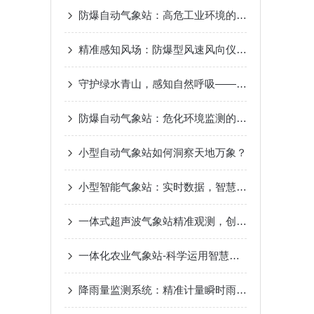
防爆自动气象站：高危工业环境的“安全气象眼”
精准感知风场：防爆型风速风向仪测量原理差异解析
守护绿水青山，感知自然呼吸——景区负氧离子监测站，生态旅游的新名片
防爆自动气象站：危化环境监测的“安全卫士”
小型自动气象站如何洞察天地万象？
小型智能气象站：实时数据，智慧气象新选择
一体式超声波气象站精准观测，创造智慧气象
一体化农业气象站-科学运用智慧气象2023已更新（热点|要闻）
降雨量监测系统：精准计量瞬时雨强数值，不间断全天候观测