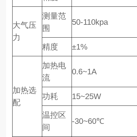
测量范
50-110kpa
大气压
围
力
精度
±1%
加热电
0.6~1A
流
加热选
功耗
15~25W
配
温控区
-30~60℃
间