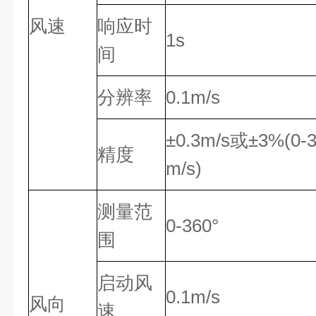
风速
响应时
1s
间
分辨率
0.1m/s
±0.3m/s或±3%(0
精度
m/s)
测量范
0-360°
围
启动风
0.1m/s
风向
速