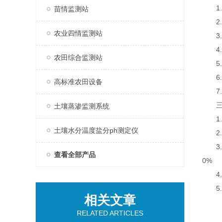
1.
苗情监测站
2.
农业四情监测站
3.七
4.支
农田综合监测站
5.
6.
高标准农田设备
7.A
三、
土壤蒸渗监测系统
1.采
土壤水分温度盐分ph测定仪
2.传
3.太
查看全部产品
0%
4.数
5.屏
相关文章
RELATED ARTICLES