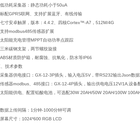
低功耗采集器：静态功耗小于50uA
标配GPRS联网、支持扩展蓝牙、有线传输
寸安卓触屏，版本：4.4.2、四核Cortex™-A7，512M/4G
持modbus485传感器扩展
太阳能充电管理MPPT自动功率点跟踪
三米碳钢支架，两节螺纹旋接
BS材质防护箱，耐腐蚀、抗氧化，防水等IP66
技术参数
集器供电接口：GX-12-3P插头，输入电压5V，带RS232输出Json数据格
感器modbus、485接口：GX-12-4P插头，输出供电电压12V/1A,设备
阳能供电、配置铅酸电池，可选配30W 20AH/50W 20AH/100W 10
据上传间隔：1分钟-1000分钟可调
幕尺寸：1024*600 RGB LCD