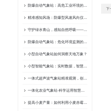
防爆自动气象站：高危工业环境的“安全气象眼”
下
精准感知风场：防爆型风速风向仪测量原理差异解析
守护绿水青山，感知自然呼吸——景区负氧离子监测站，生态旅游的新名片
防爆自动气象站：危化环境监测的“安全卫士”
小型自动气象站如何洞察天地万象？
小型智能气象站：实时数据，智慧气象新选择
一体式超声波气象站精准观测，创造智慧气象
一体化农业气象站-科学运用智慧气象2023已更新（热点|要闻）
提高小麦产量：如何利用小麦赤霉病监测站防控病害？