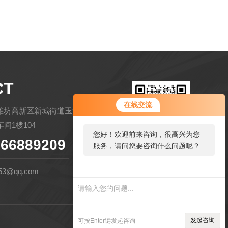
CT
在线交流
潍坊高新区新城街道玉清社区金马路
间1楼104
您好！欢迎前来咨询，很高兴为您
66889209
服务，请问您要咨询什么问题呢？
扫码微信联系
53@qq.com
您好，看您停留很久了，是否找到
了需求产品，您可以直接在线与我
联系！
管理登陆
技术支持：
环保在线
发起咨询
可按Enter键发起咨询