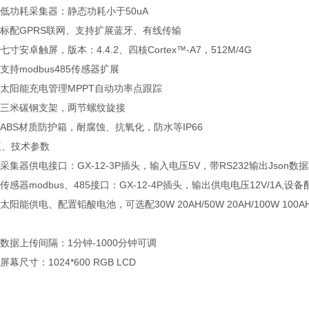
低功耗采集器：静态功耗小于50uA
标配GPRS联网、支持扩展蓝牙、有线传输
寸安卓触屏，版本：4.4.2、四核Cortex™-A7，512M/4G
持modbus485传感器扩展
太阳能充电管理MPPT自动功率点跟踪
三米碳钢支架，两节螺纹旋接
BS材质防护箱，耐腐蚀、抗氧化，防水等IP66
技术参数
集器供电接口：GX-12-3P插头，输入电压5V，带RS232输出Json数据格
感器modbus、485接口：GX-12-4P插头，输出供电电压12V/1A,设备
阳能供电、配置铅酸电池，可选配30W 20AH/50W 20AH/100W 10
据上传间隔：1分钟-1000分钟可调
幕尺寸：1024*600 RGB LCD