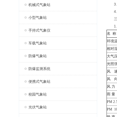
3.显
机械式气象站
4.
小型气象站
三、
1.
手持式气象仪
名 称
环境
车载气象站
相对
防爆气象站
大气
光照
防爆监测系统
风 
风 
便携式气象站
风
力
校园气象站
雨 量
PM
2.
光伏气象站
PM 1
噪
声