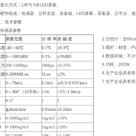
示方式：1米*0.5米LED屏幕;
硬件组成：传感器、立杆支架、设备箱、LED屏幕、采集器、云平台、玻璃
技术参数
传感器参数
2.日照计：含60c
测量范围
分 辨 率
准 确 度
3.围栏：材质：PVC
温度
-40～60℃
0.1℃
±0.3℃
4.数据存储：不少于
湿度
0～100%RH
0.1%
±3%RH
5.功耗：202W
压力
300-1100hpa
100hpa
±0.25%
6.生产企业具有质
强度
0-200000Lux
1Lux
±2%
7.生产企业具有管
速
0～70m/s
0.1m/s
±(0.3+0.03V)m/s
向
0～360°（16方向）
1/16
<3°(>1.0m/s)
0-17
1
1
≦4mm/min
0.01mm
±0.2mm
5
0-1000ug/m3
1ug/m3
±10%
0
0-1000ug/m3
1ug/m3
±10%
30-120dB
1dB
±1.5dB