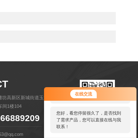
CT
您好！欢迎前来咨询，很高兴为您
在线交流
服务，请问您要咨询什么问题呢？
潍坊高新区新城街道玉清社区金马路
间1楼104
您好，看您停留很久了，是否找到
66889209
了需求产品，您可以直接在线与我
扫码微信联系
联系！
53@qq.com