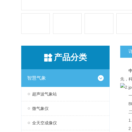
产品分类
智慧气象
先，
超声波气象站
一
BK-
微气象仪
二、
1.传
全天空成像仪
2.