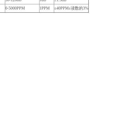
0-5000PPM
1PPM
±40PPM±读数的3%