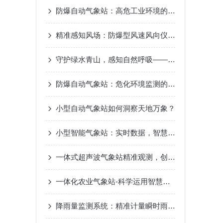
防爆自动气象站：高危工业环境的“安全气象眼”
精准感知风场：防爆型风速风向仪测量原理差异解析
守护绿水青山，感知自然呼吸——景区负氧离子监测站，生态旅游的新名片
防爆自动气象站：危化环境监测的“安全卫士”
小型自动气象站如何洞察天地万象？
小型智能气象站：实时数据，智慧气象新选择
一体式超声波气象站精准观测，创造智慧气象
一体化农业气象站-科学运用智慧气象2023已更新（热点|要闻）
降雨量监测系统：精准计量瞬时雨强数值，不间断全天候观测