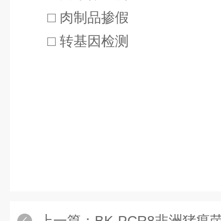
□ 肉制品掺假
□ 转基因检测
上一篇：
BK-PCR8非洲猪瘟荧光