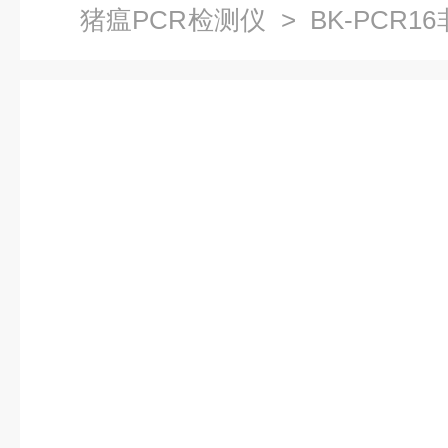
猪瘟PCR检测仪
> BK-PCR1
格 扩增仪