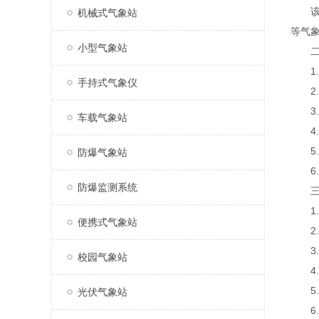
该设备
机械式气象站
等气
小型气象站
二、
1.
手持式气象仪
2.
3.风
车载气象站
4.标
5.
防爆气象站
6.传
防爆监测系统
三、
1.风
便携式气象站
2.风
3.空
校园气象站
4.空
5.大
光伏气象站
6.PM