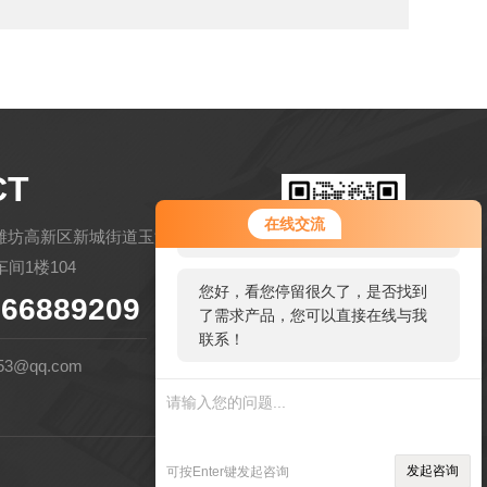
CT
您好！欢迎前来咨询，很高兴为您
在线交流
服务，请问您要咨询什么问题呢？
潍坊高新区新城街道玉清社区金马路
间1楼104
您好，看您停留很久了，是否找到
66889209
了需求产品，您可以直接在线与我
扫码微信联系
联系！
53@qq.com
管理登陆
技术支持：
环保在线
发起咨询
可按Enter键发起咨询