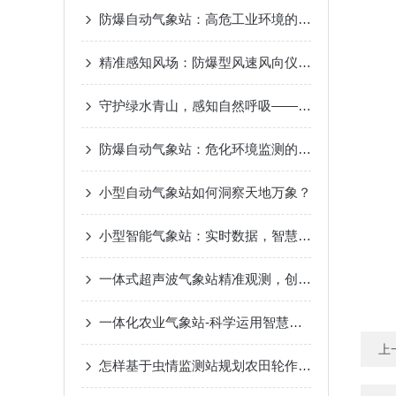
防爆自动气象站：高危工业环境的“安全气象眼”
精准感知风场：防爆型风速风向仪测量原理差异解析
守护绿水青山，感知自然呼吸——景区负氧离子监测站，生态旅游的新名片
防爆自动气象站：危化环境监测的“安全卫士”
小型自动气象站如何洞察天地万象？
小型智能气象站：实时数据，智慧气象新选择
一体式超声波气象站精准观测，创造智慧气象
一体化农业气象站-科学运用智慧气象2023已更新（热点|要闻）
上
怎样基于虫情监测站规划农田轮作制度?