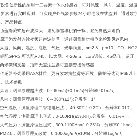
创新性的采用十二要素一体式传感器，可对风速、风向、温度、湿度、气压、
象要素进行实时观测，可实现户外气象参数24小时连续在线监测，通过数
产品特点
顶盖隐藏式超声波探头，避免雨雪堆积的干扰，避免自然风遮挡
原理为发射连续变频超声波信号，通过测量相对相位来检测风速风向
速、风向、温度、湿度、气压、光学雨量、pm2.5、pm10、CO、NO
配GPRS;可选配RJ45、以太网、4-20ma、Lora透传、4G透传、蓝牙
两米碳钢支架，顶部无需法兰盘可直接套接传感器
感器外壳采用ASA材质，更有效对抗盐雾等环境，防护等达到IP65以上
技术参数
速：测量原理超声波，0～60m/s(±0.1m/s)分辨率0.01m/s;
向：测量原理超声波，0～360°(±2°);分辨率：1°;
气温度：测量原理二管结电压法，-40-60℃(±0.3℃)，分辨率0.01℃;
气湿度：测量原理电容式，0-100RH(±3%RH),分辨率：0.01%RH;
气压力：测量原理压阻式，300-1100Hpa(±0.25%)，分辨率0.1hpa;
2.5：测量原理光散射，0-1000ug/m³(±10%)，分辨率1ug/m³;