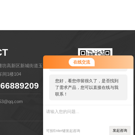
CT
您好！欢迎前来咨询，很高兴为您
在线交流
服务，请问您要咨询什么问题呢？
潍坊高新区新城街道玉清社区金马路
间1楼104
您好，看您停留很久了，是否找到
66889209
了需求产品，您可以直接在线与我
扫码微信联系
联系！
53@qq.com
管理登陆
技术支持：
环保在线
发起咨询
可按Enter键发起咨询