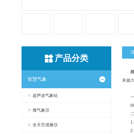
产品分类
智慧气象
来越
超声波气象站
一
BK
微气象仪
二、
1.传
全天空成像仪
2.