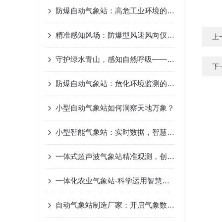
防爆自动气象站：高危工业环境的“安全气象眼”
精准感知风场：防爆型风速风向仪测量原理差异解析
上
守护绿水青山，感知自然呼吸——景区负氧离子监测站，生态旅游的新名片
下
防爆自动气象站：危化环境监测的“安全卫士”
小型自动气象站如何洞察天地万象？
小型智能气象站：实时数据，智慧气象新选择
一体式超声波气象站精准观测，创造智慧气象
一体化农业气象站-科学运用智慧气象2023已更新（热点|要闻）
自动气象站制造厂家：开启气象数据智能化采集新时代