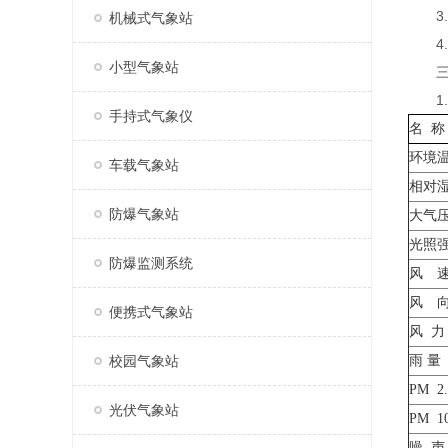
3.显
机械式气象站
4.
小型气象站
三、
1.
手持式气象仪
名 称
环境
车载气象站
相对
防爆气象站
大气
光照
防爆监测系统
风 
风 
便携式气象站
风
力
校园气象站
雨 量
PM
2
光伏气象站
PM 1
噪
声