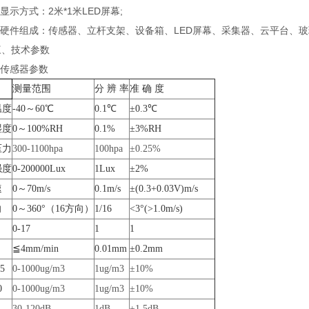
示方式：2米*1米LED屏幕;
硬件组成：传感器、立杆支架、设备箱、LED屏幕、采集器、云平台、玻璃
技术参数
传感器参数
测量范围
分 辨 率
准 确 度
温度
-40～60℃
0.1℃
±0.3℃
湿度
0～100%RH
0.1%
±3%RH
压力
300-1100hpa
100hpa
±0.25%
强度
0-200000Lux
1Lux
±2%
速
0～70m/s
0.1m/s
±(0.3+0.03V)m/s
向
0～360°（16方向）
1/16
<3°(>1.0m/s)
0-17
1
1
≦4mm/min
0.01mm
±0.2mm
.5
0-1000ug/m3
1ug/m3
±10%
0
0-1000ug/m3
1ug/m3
±10%
30-120dB
1dB
±1.5dB