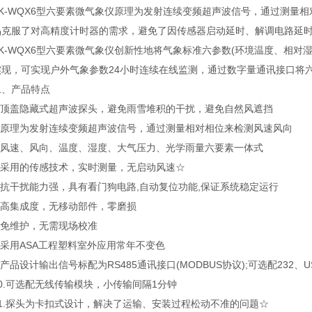
-WQX6型六要素微气象仪原理为发射连续变频超声波信号，通过测量相
品克服了对高精度计时器的需求，避免了因传感器启动延时、解调电路延
-WQX6型六要素微气象仪创新性地将气象标准六参数(环境温度、相对
实现，可实现户外气象参数24小时连续在线监测，通过数字量通讯接口将
产品特点
顶盖隐藏式超声波探头，避免雨雪堆积的干扰，避免自然风遮挡
原理为发射连续变频超声波信号，通过测量相对相位来检测风速风向
风速、风向、温度、湿度、大气压力、光学雨量六要素一体式
采用的传感技术，实时测量，无启动风速☆
抗干扰能力强，具有看门狗电路,自动复位功能,保证系统稳定运行
高集成度，无移动部件，零磨损
免维护，无需现场校准
采用ASA工程塑料室外应用常年不变色
品设计输出信号标配为RS485通讯接口(MODBUS协议);可选配232
.可选配无线传输模块，小传输间隔1分钟
.探头为卡扣式设计，解决了运输、安装过程松动不准的问题☆