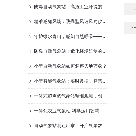
防爆自动气象站：高危工业环境的“安全气象眼”
上
精准感知风场：防爆型风速风向仪测量原理差异解析
下
守护绿水青山，感知自然呼吸——景区负氧离子监测站，生态旅游的新名片
防爆自动气象站：危化环境监测的“安全卫士”
小型自动气象站如何洞察天地万象？
小型智能气象站：实时数据，智慧气象新选择
一体式超声波气象站精准观测，创造智慧气象
一体化农业气象站-科学运用智慧气象2023已更新（热点|要闻）
自动气象站制造厂家：开启气象数据智能化采集新时代