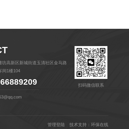
CT
潍坊高新区新城街道玉清社区金马路
间1楼104
66889209
扫码微信联系
53@qq.com
管理登陆
技术支持：
环保在线