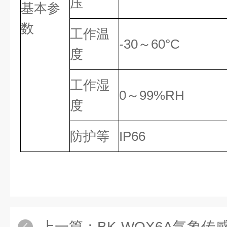
压
基本参
数
工作温
-30～60°C
度
工作湿
0～99%RH
度
防护等
IP66
上一篇：
BK-WQX6A气象传