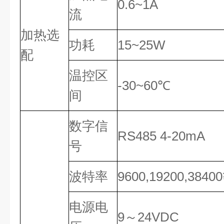
0.6~1A
流
加热选
功耗
15~25W
配
温控区
-30~60℃
间
数字信
RS485 4-20mA
号
波特率
9600,19200,3840
电源电
9～24VDC