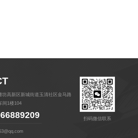
CT
潍坊高新区新城街道玉清社区金马路
间1楼104
66889209
扫码微信联系
53@qq.com