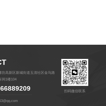
CT
潍坊高新区新城街道玉清社区金马路
间1楼104
66889209
扫码微信联系
53@qq.com